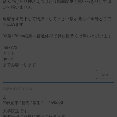
踏みつけたり押さえつけたり顔面騎乗も思いっきりして頂
いて構いません
遠慮せず見下して物扱いして下さい指示通りに全身どこで
も舐めます
33歳176cm細身～普通体型で見た目悪くは無いと思います
ihek773
アット
gmail
までお願いします。
レス
2023/10/28 13:14
ま
20代前半 / 徳島 / 学生 / --- / b8XqKl
大学院生です。
来週平日に徳島に旅行に行きます。