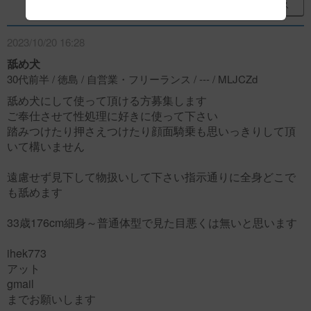
レス
2023/10/20 16:28
舐め犬
30代前半 / 徳島 / 自営業・フリーランス / --- / MLJCZd
舐め犬にして使って頂ける方募集します
ご奉仕させて性処理に好きに使って下さい
踏みつけたり押さえつけたり顔面騎乗も思いっきりして頂
いて構いません
遠慮せず見下して物扱いして下さい指示通りに全身どこで
も舐めます
33歳176cm細身～普通体型で見た目悪くは無いと思います
ihek773
アット
gmail
までお願いします