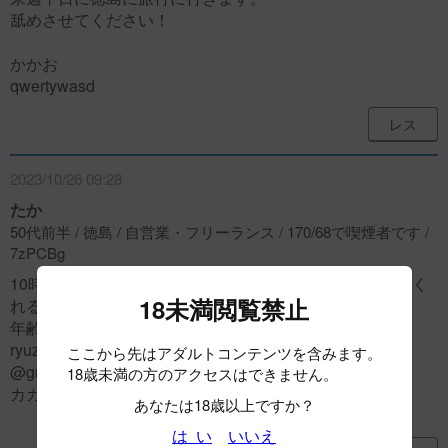
舐めさせてください！
かかお
qwertywasd
レス
2023/10/26 09:28
たか
50代前半 / 徳島 / 自営業・フリーランス / 170/68で喫煙者です /
7zPCBg
10時過ぎから徳島市内〜鳴門の間でひたすら舐めさせてく
18未満閲覧禁止
れる女性いませんか？
年齢容姿気にしません。
ryuzy50.1972
ここから先はアダルトコンテンツを含みます。
@gmail.com
18歳未満の方のアクセスはできません。
カカオ takachan42
あなたは18歳以上ですか？
は い
いいえ