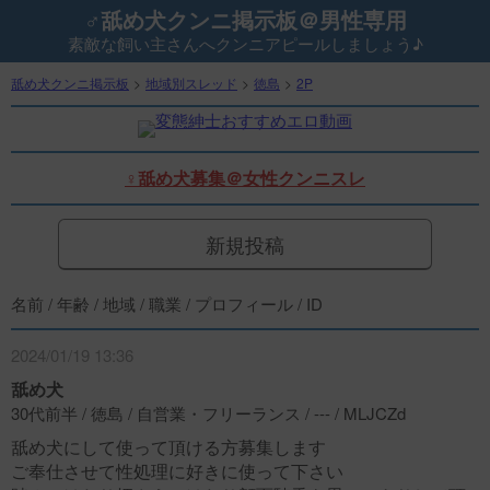
♂舐め犬クンニ掲示板＠男性専用
素敵な飼い主さんへクンニアピールしましょう♪
舐め犬クンニ掲示板
>
地域別スレッド
>
徳島
>
2P
♀舐め犬募集＠女性クンニスレ
新規投稿
名前 / 年齢 / 地域 / 職業 / プロフィール / ID
2024/01/19 13:36
舐め犬
30代前半 / 徳島 / 自営業・フリーランス / --- / MLJCZd
舐め犬にして使って頂ける方募集します
ご奉仕させて性処理に好きに使って下さい